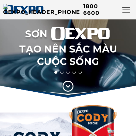
1800
OEXPO
6600
KIẾN TẠO KHÔNG GIAN
ĐẸP