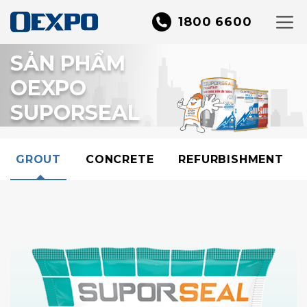
1800 6600
OEXPO
Sản phẩm SUPORSEAL
SẢN PHẨM
OEXPO
SUPORSEAL
GROUT
CONCRETE
REFURBISHMENT